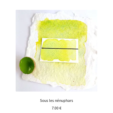
Sous les nénuphars
7.00
€