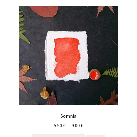
Somnia
5.50
€
–
9.00
€