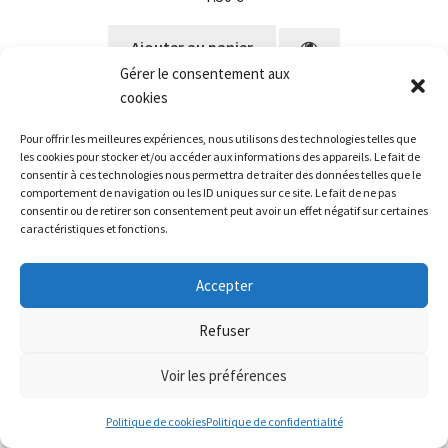
Ajouter au panier
Gérer le consentement aux
cookies
Pour offrir les meilleures expériences, nous utilisons des technologies telles que
les cookies pour stocker et/ou accéder aux informations des appareils. Le fait de
consentir à ces technologies nous permettra de traiter des données telles que le
comportement de navigation ou les ID uniques sur ce site. Le fait de ne pas
consentir ou de retirer son consentement peut avoir un effet négatif sur certaines
caractéristiques et fonctions.
Bonjour ! Le délai de préparation de vos commandes
Accepter
est de 3 à 6 jours ouvrés. La livraison est disponible via La
Poste, ou Mondial Relay pour les pays concernés.
Refuser
Ignorer
Voir les préférences
Politique de cookies
Politique de confidentialité