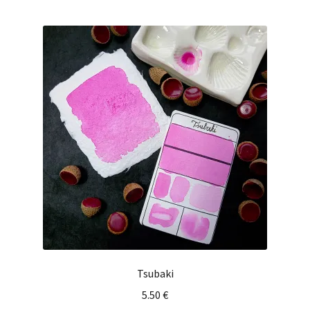
Tsubaki
5.50
€