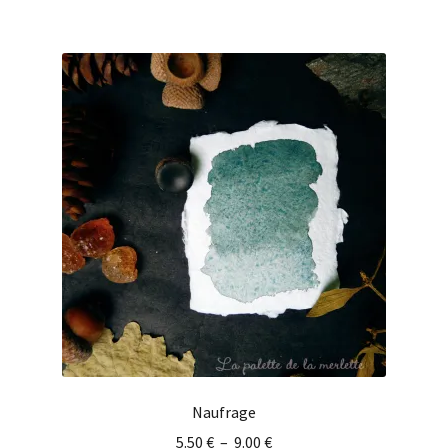
Naufrage
5.50
€
–
9.00
€