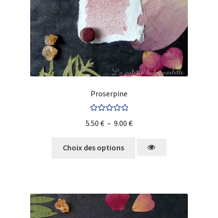
Proserpine
Note
5.00
sur
5.50
€
–
9.00
€
5
Choix des options