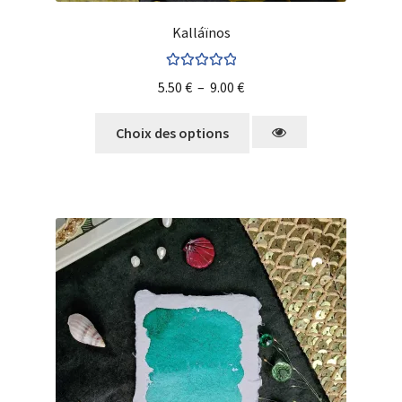
Kalláïnos
Note
5.00
sur
5.50
€
–
9.00
€
5
Choix des options