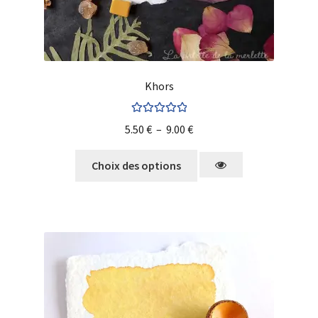
Khors
Note
5.00
sur
5.50
€
–
9.00
€
5
Choix des options