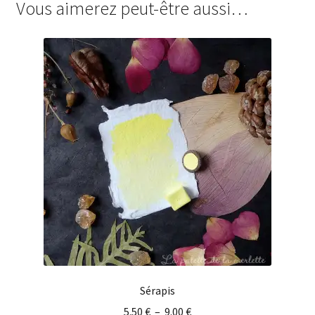
Vous aimerez peut-être aussi…
Sérapis
5.50
€
–
9.00
€