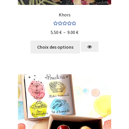
Khors
Note
5.00
sur
5.50
€
–
9.00
€
5
Choix des options