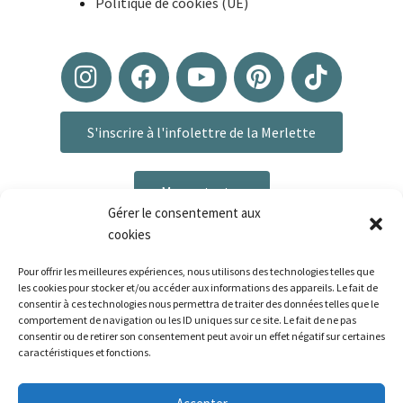
Politique de cookies (UE)
S'inscrire à l'infolettre de la Merlette
Me contacter
Gérer le consentement aux
cookies
Pour offrir les meilleures expériences, nous utilisons des technologies telles que
les cookies pour stocker et/ou accéder aux informations des appareils. Le fait de
consentir à ces technologies nous permettra de traiter des données telles que le
comportement de navigation ou les ID uniques sur ce site. Le fait de ne pas
consentir ou de retirer son consentement peut avoir un effet négatif sur certaines
caractéristiques et fonctions.
Plan du site
|
Mentions légales
|
Politique de confidentialité
|
CGV
Bonjour ! Le délai de préparation de vos commandes