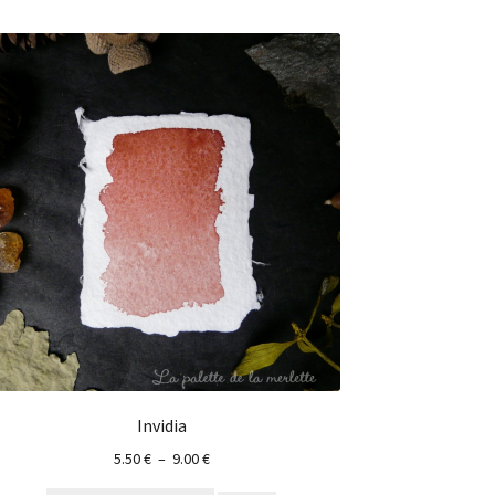
Invidia
5.50
€
–
9.00
€