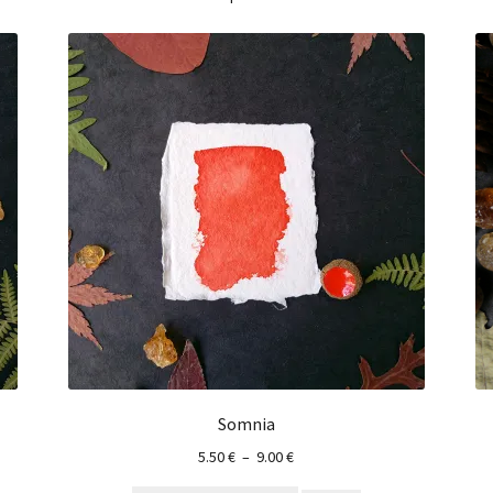
Somnia
5.50
€
–
9.00
€