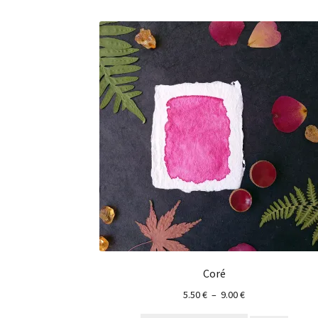
Coré
5.50
€
–
9.00
€