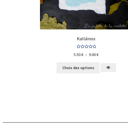
Kalláïnos
Note
5.00
sur
5.50
€
–
9.00
€
5
Choix des options