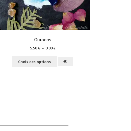
Ouranos
5.50
€
–
9.00
€
Choix des options