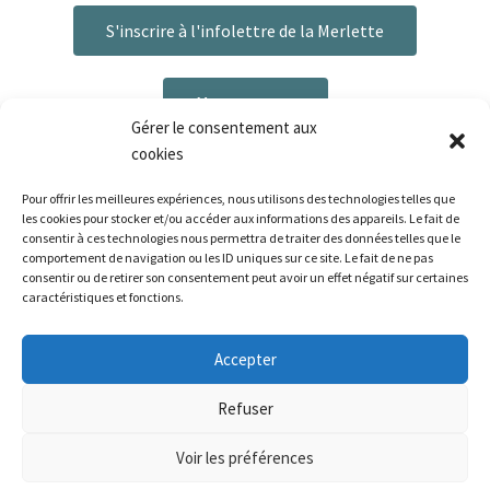
S'inscrire à l'infolettre de la Merlette
Me contacter
Gérer le consentement aux
cookies
Pour offrir les meilleures expériences, nous utilisons des technologies telles que
les cookies pour stocker et/ou accéder aux informations des appareils. Le fait de
consentir à ces technologies nous permettra de traiter des données telles que le
comportement de navigation ou les ID uniques sur ce site. Le fait de ne pas
consentir ou de retirer son consentement peut avoir un effet négatif sur certaines
caractéristiques et fonctions.
Plan du site
|
Mentions légales
|
Politique de confidentialité
|
CGV
Bonjour ! Le délai de préparation de vos commandes
Accepter
est de 3 à 6 jours ouvrés. La livraison est disponible via La
Poste, ou Mondial Relay pour les pays concernés.
La Palette de la Merlette - 2026 | Réalisé par La Palette de la
Refuser
Ignorer
Merlette | Tous droits réservés
Voir les préférences