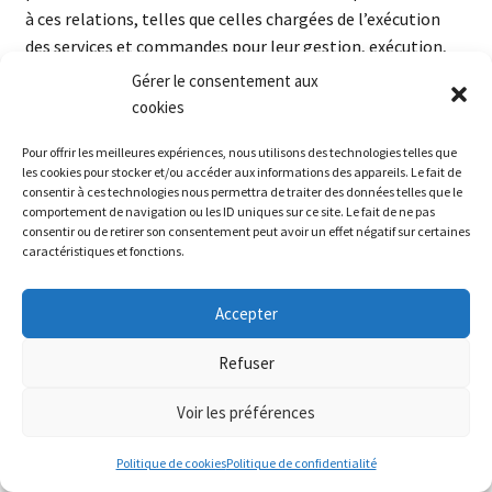
à ces relations, telles que celles chargées de l’exécution
des services et commandes pour leur gestion, exécution,
traitement et paiement. Ces informations et données
Gérer le consentement aux
sont également conservées à des fins de sécurité, afin de
cookies
respecter les obligations légales et réglementaires.
Pour offrir les meilleures expériences, nous utilisons des technologies telles que
les cookies pour stocker et/ou accéder aux informations des appareils. Le fait de
Conformément à la loi du 6 janvier 1978, l’acheteur dispose
consentir à ces technologies nous permettra de traiter des données telles que le
d’un droit d’accès, de rectification et d’opposition aux
comportement de navigation ou les ID uniques sur ce site. Le fait de ne pas
consentir ou de retirer son consentement peut avoir un effet négatif sur certaines
informations nominatives et aux données personnelles le
caractéristiques et fonctions.
concernant, directement sur le site Internet.
Bonjour ! Le délai de préparation de vos commandes
Accepter
La société La Palette de la Merlette archivera bons de
est de 3 à 6 jours ouvrés. La livraison est disponible via La
commandes et factures conformément aux dispositions
Poste, ou Mondial Relay pour les pays concernés.
Refuser
de l’article 1348 du Code civil. Les supports informatiques
Ignorer
de la société vaudront preuve pour toutes les parties des
Voir les préférences
mails, commandes, paiements et transactions ayant
existé entre les parties.
Politique de cookies
Politique de confidentialité