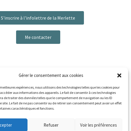
S'inscrire à l'infolettre de la Merlette
Me contacter
Gérer le consentement aux cookies
s meilleures expériences, nous utilisons des technologies telles que les cookies pour
 accéder aux informations des appareils. Le fait de consentir à ces technologies
a de traiter des données telles que le comportement de navigation ou les ID
e site. Le fait de ne pas consentir ou de retirer son consentement peut avoir un effet
ertaines caractéristiques et fonctions.
cepter
Refuser
Voir les préférences