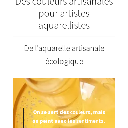
Des couleurs artisanales
pour artistes
aquarellistes
De l’aquarelle artisanale
écologique
On se sert des
couleurs
, mais
on peint avec les
sentiments
.