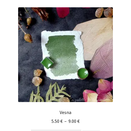
Vesna
5.50
€
–
9.00
€