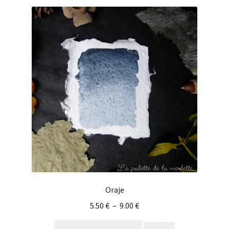
Oraje
5.50
€
–
9.00
€