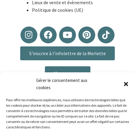
Lieux de vente et évènements
Politique de cookies (UE)
S'inscrire à l'infolettre de la Merlette
Me contacter
Gérer le consentement aux
cookies
Pour offrir les meilleures expériences, nous utilisons des technologies telles que
les cookies pour stocker et/ou accéder aux informations des appareils. Le fait de
consentir à ces technologies nous permettra de traiter des données telles que le
comportement de navigation ou les ID uniques sur ce site. Le fait de ne pas
consentir ou de retirer son consentement peut avoir un effet négatif sur certaines
caractéristiques et fonctions.
Plan du site
|
Mentions légales
|
Politique de confidentialité
|