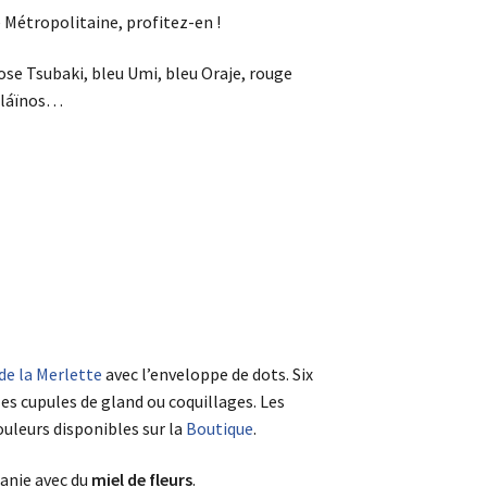
e Métropolitaine, profitez-en !
rose Tsubaki, bleu Umi, bleu Oraje, rouge
alláïnos…
 de la Merlette
avec l’enveloppe de dots. Six
es cupules de gland ou coquillages. Les
uleurs disponibles sur la
Boutique
.
tanie avec du
miel de fleurs
.