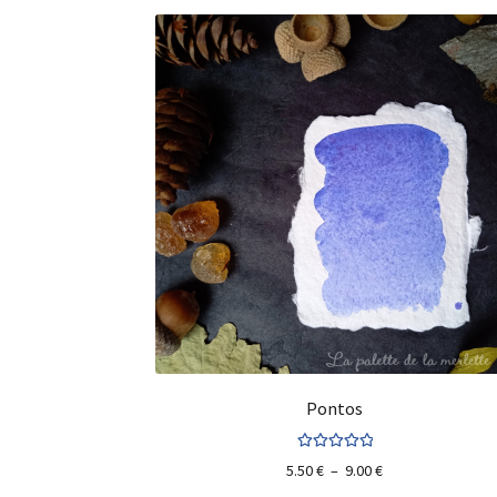
Pontos
Note
5.00
sur
5.50
€
–
9.00
€
5