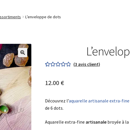
ssortiments
L’enveloppe de dots
L’envelop
🔍
(
3
avis client)
Noté
3
5.00
sur
5 basé sur
12.00
€
notations
client
Découvrez l’
aquarelle artisanale extra-fine
de 6 dots.
Aquarelle extra-fine
artisanale
broyée à la