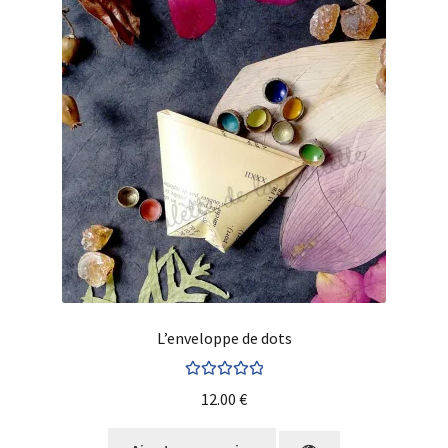
L’enveloppe de dots
Note
5.00
sur
12.00
€
5