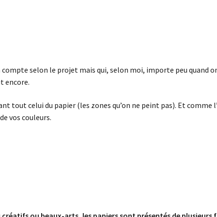
 compte selon le projet mais qui, selon moi, importe peu quand on
t encore.
vant tout celui du papier (les zones qu’on ne peint pas). Et comme l
 de vos couleurs.
réatifs ou beaux-arts, les papiers sont présentés de plusieurs faç