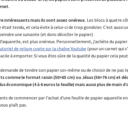
rnet.
re intéressants mais ils sont assez onéreux.
Les blocs à quatre cô
était tendu, et cela évite à celui-ci de trop gondoler. C’est aussi u
peindre une suivante (et donc décoller le papier).
 d’aquarelle, est plus onéreux. Personnellement, j’achète du papi
utoriel de reliure copte sur la chaîne Youtube
(pour un carnet qui s’
facile à emporter. Si vous êtes sûre de la qualité du papier cela pe
e demande de tendre son papier soi-même ou de choisir de ne pas le f
s comme le format raisin (50×65 cm) ou Jésus (56×76 cm) et déco
plus économique (4 à 6 euros la feuille) mais aussi plus de main d’
s de commencer par l’achat d’une feuille de papier aquarelle en 
vous plaît pas.