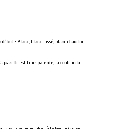
 débute. Blanc, blanc cassé, blanc chaud ou
’aquarelle est transparente, la couleur du
ons : papier en bloc, à la feuille (voire