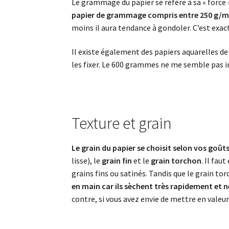
Le grammage du papier se réfère à sa « force »
papier de grammage compris entre 250 g/m²
moins il aura tendance à gondoler. C’est exac
Il existe également des papiers aquarelles de
les fixer. Le 600 grammes ne me semble pas i
Texture et grain
Le grain du papier se choisit selon vos goûts
lisse), le
grain fin
et le
grain torchon
. Il fau
grains fins ou satinés. Tandis que le grain tor
en main car ils sèchent très rapidement et ne
contre, si vous avez envie de mettre en valeur 