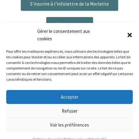
S'inscrire à l'infolettre de la Merlette
Me contacter
Gérer le consentement aux
cookies
Pour offrir les meilleures expériences, nous utilisons des technologies telles que
les cookies pour stocker et/ou accéder aux informations des appareils. Le fait de
consentir à ces technologies nous permettra de traiter des données telles que le
comportement de navigation ou les ID uniques sur ce site. Le fait de ne pas
consentir ou de retirer son consentement peut avoir un effet négatif sur certaines
caractéristiques et fonctions.
Plan du site
|
Mentions légales
|
Politique de confidentialité
|
CGV
Bonjour ! Le délai de préparation de vos commandes
Accepter
est de 3 à 6 jours ouvrés. La livraison est disponible via La
Poste, ou Mondial Relay pour les pays concernés.
La Palette de la Merlette - 2026 | Réalisé par La Palette de la
Refuser
Ignorer
Merlette | Tous droits réservés
Voir les préférences