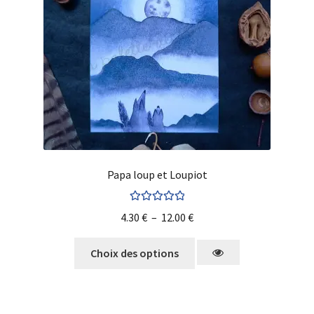
Papa loup et Loupiot
Note
5.00
sur
4.30
€
–
12.00
€
5
Choix des options