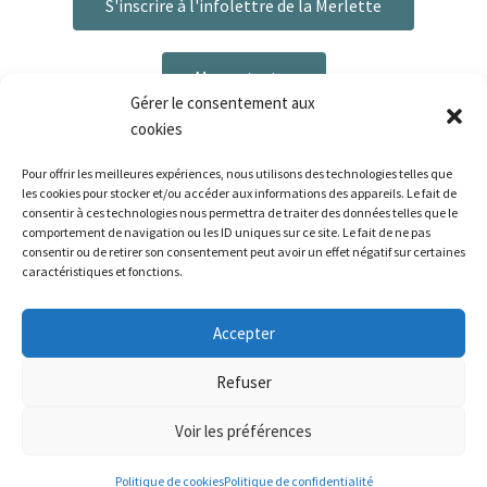
S'inscrire à l'infolettre de la Merlette
Me contacter
Gérer le consentement aux
cookies
Pour offrir les meilleures expériences, nous utilisons des technologies telles que
les cookies pour stocker et/ou accéder aux informations des appareils. Le fait de
consentir à ces technologies nous permettra de traiter des données telles que le
comportement de navigation ou les ID uniques sur ce site. Le fait de ne pas
consentir ou de retirer son consentement peut avoir un effet négatif sur certaines
caractéristiques et fonctions.
Plan du site
|
Mentions légales
|
Politique de confidentialité
|
CGV
Bonjour ! Le délai de préparation de vos commandes
Accepter
est de 3 à 6 jours ouvrés. La livraison est disponible via La
Poste, ou Mondial Relay pour les pays concernés.
La Palette de la Merlette - 2026 | Réalisé par La Palette de la
Refuser
Ignorer
Merlette | Tous droits réservés
Voir les préférences
Politique de cookies
Politique de confidentialité