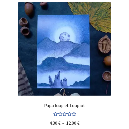
Papa loup et Loupiot
Note
5.00
sur
4.30
€
–
12.00
€
5