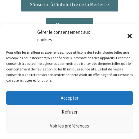
S'inscrire à l'infolettre de la Merlette
Me contacter
Gérer le consentement aux
cookies
Pour offrir les meilleures expériences, nous utilisons des technologies telles que
les cookies pour stocker et/ou accéder aux informations des appareils. Le fait de
consentir à ces technologies nous permettra de traiter des données telles que le
comportement de navigation ou les ID uniques sur ce site. Le fait de ne pas
consentir ou de retirer son consentement peut avoir un effet négatif sur certaines
caractéristiques et fonctions.
Plan du site
|
Mentions légales
|
Politique de confidentialité
|
CGV
Bonjour ! Le délai de préparation de vos commandes
Accepter
est de 3 à 6 jours ouvrés. La livraison est disponible via La
Poste, ou Mondial Relay pour les pays concernés.
La Palette de la Merlette - 2026 | Réalisé par La Palette de la
Refuser
Ignorer
Merlette | Tous droits réservés
Voir les préférences