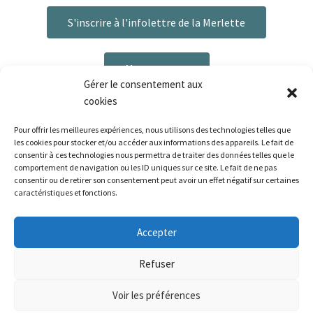
S'inscrire à l'infolettre de la Merlette
Me contacter
Gérer le consentement aux
cookies
Pour offrir les meilleures expériences, nous utilisons des technologies telles que
les cookies pour stocker et/ou accéder aux informations des appareils. Le fait de
consentir à ces technologies nous permettra de traiter des données telles que le
comportement de navigation ou les ID uniques sur ce site. Le fait de ne pas
consentir ou de retirer son consentement peut avoir un effet négatif sur certaines
caractéristiques et fonctions.
Plan du site
|
Mentions légales
|
Politique de confidentialité
|
CGV
Bonjour ! Le délai de préparation de vos commandes
Accepter
est de 3 à 6 jours ouvrés. La livraison est disponible via La
Poste, ou Mondial Relay pour les pays concernés.
La Palette de la Merlette - 2026 | Réalisé par La Palette de la
Refuser
Ignorer
Merlette | Tous droits réservés
Voir les préférences