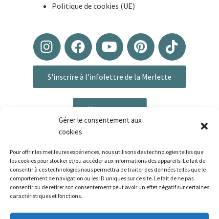
Politique de cookies (UE)
S'inscrire à l'infolettre de la Merlette
Me contacter
Gérer le consentement aux
cookies
Pour offrir les meilleures expériences, nous utilisons des technologies telles que
les cookies pour stocker et/ou accéder aux informations des appareils. Le fait de
consentir à ces technologies nous permettra de traiter des données telles que le
comportement de navigation ou les ID uniques sur ce site. Le fait de ne pas
consentir ou de retirer son consentement peut avoir un effet négatif sur certaines
caractéristiques et fonctions.
Plan du site
|
Mentions légales
|
Politique de confidentialité
|
CGV
Bonjour ! Le délai de préparation de vos commandes